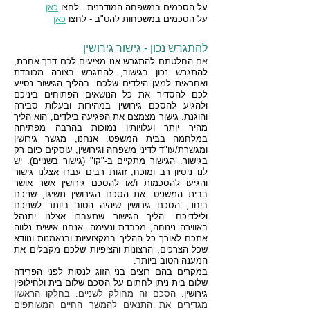
על הסכמים במשפחה המודרנית - לחצו
כאן
על הסכמים במשפחות להט"ב - לחצו
כאן
להתגרש נכון - גישור גירושין
א
ם החלטתם להתגרש אנו מציעים לכם דרך אחרת,
להתגרש נכון בגישור, להתגרש בצורה מכובדת
ואחראית למען הילדים שלכם. בהליך הגישור נסייע
לכם להסדיר את כל הנושאים הפתוחים ביניכם
ולהגיע להסכם גירושין במהירות ובעלות סבירה
והוגנת. גישור מצמצם את הפגיעה בילדים, הוא הליך
מהיר יותר ועלויותיו נמוכות בהרבה מפתיחה
במלחמה בבית המשפט. אנחנו, מגשר גירושין
ומגשרת/עו"ד לדיני משפחה וגירושין, עוסקים כיום רק
בגישור. הגישור מתקיים ב-"קו" (גישור בשניים). יש
לנו ניסיון רב ומוכח, זוגות רבים עברו אצלנו גישור
והגיעו להסכמות ו/או להסכם גירושין אשר אושר
בבית המשפט. את הסכם הגירושין תשיגו, שניכם
ביחד, הסכם גירושין שיהיה הטוב ביותר לשניכם
ולילדיכם. הליך הגישור שתעברו אצלנו יתנהל
באווירה נינוחה, מכבדת ונעימה. אנחנו אישית נלווה
אתכם לאורך כל ההליך במקצועיות ובנאמנות ונוודא
שכל הצרכים, הרצונות והציפיות שלכם מקבלים את
המענה הטוב ביותר.
במקרים בהם רוצים בני הזוג לנסות לפני הפרידה
שלום בית ניתן לחתום על הסכם שלום בית ולחילופין
גירושין.
הסכם זה מחולק לשניים. בחלקו הראשון
מגדירים את התנאים להמשך החיים המשותפים