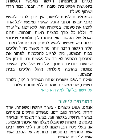
בכלים ובמיומנויות הגישור מאפשר תקשורת
בין-אישית אפקטיבית וטובה יותר, הבנה, כבוד הדדי
ושיתוף פעולה.
כשמחליטים לפנות לגישור, אין צורך להכין ולהגיש
כתבי תביעה וכתבי הגנה. הגישור מאפשר לכל אחד
להציג את טענותיו במילותיו הוא, ללא ייצוג של עורך
דין וללא כל צורך בהצגת ראיות והוכחות. יתרונו
הגדול של הגישור הוא היותו הליך וולונטרי וידידותי
וככזה הוא מאפשר להגיע לפתרון מוסכם על כולם.
הליך הגישור הרבה יותר מהיר מאשר ניהול הליכים
בבית המשפט, ניתן להגיע להסכמות ולפתור את
הסכסוך במספר לא רב של פגישות ובטווח זמן של
שבועות בודדים. בנוסף, עלויותיו של הליך הגישור
נמוכות בהרבה מעלויות ניהול הליכים בבית
המשפט.
אצלנו ב-D&A גישורים אנחנו מגשרים ב-"קו", כלומר
בשניים, שני מגשרים מומחים ללא תוספת עלות.
על גישור ב-"קו" ולמה הוא כדאי
המומחים לגישור
אנחנו,
D&A גישורים - גישור גירושין ומשפחה,
עו"ד
דורית עץ-הדר וטובי דנון, מגשרים וותיקים ומומחים
בגישור גירושין, בגישור זוגי, בגישור משפחתי ובגישור
בעסקים. השרות שתקבלו אצלנו הוא איכותי ומקצועי.
אנו בעלי ניסיון רב, רשמנו לזכותנו הליכי גישור רבים
אשר הסתיימו בהסכמות ובחתימה על הסכם אשר
אושר ע"י בית המשפט.