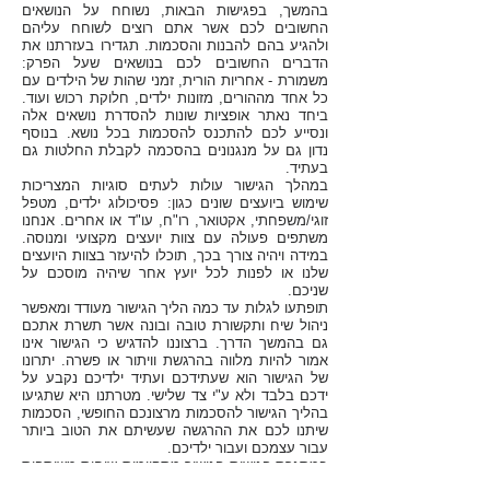
בהמשך, בפגישות הבאות, נשוחח על הנושאים
החשובים לכם אשר אתם רוצים לשוחח עליהם
ולהגיע בהם להבנות והסכמות. תגדירו בעזרתנו את
הדברים החשובים לכם בנושאים שעל הפרק:
משמורת - אחריות הורית, זמני שהות של הילדים עם
כל אחד מההורים, מזונות ילדים, חלוקת רכוש ועוד.
ביחד נאתר אופציות שונות להסדרת נושאים אלה
ונסייע לכם להתכנס להסכמות בכל נושא. בנוסף
נדון גם על מנגנונים בהסכמה לקבלת החלטות גם
בעתיד.
במהלך הגישור עולות לעתים סוגיות המצריכות
שימוש ביועצים שונים כגון: פסיכולוג ילדים, מטפל
זוגי/משפחתי, אקטואר, רו"ח, עו"ד או אחרים. אנחנו
משתפים פעולה עם צוות יועצים מקצועי ומנוסה.
במידה ויהיה צורך בכך, תוכלו להיעזר בצוות היועצים
שלנו או לפנות לכל יועץ אחר שיהיה מוסכם על
שניכם.
תופתעו לגלות עד כמה הליך הגישור מעודד ומאפשר
ניהול שיח ותקשורת טו
בה ובונה אשר תשרת אתכם
גם בהמשך הדרך. ברצוננו להדגיש כי הגישור אינו
אמור להיות מלווה בהרגשת וויתור או פשרה. יתרונו
של הגישור הוא שעתידכם ועתיד ילדיכם נקבע על
ידכם בלבד ולא ע"י צד שלישי. מטרתנו היא שתגיעו
בהליך הגישור להסכמות מרצונכם החופשי, הסכמות
שיתנו לכם את ההרגשה שעשיתם את הטוב ביותר
עבור עצמכם ועבור ילדיכם.
במסגרת פגישות הגישור מתקיימות שיחות משותפות
של המגשרים והזוג ביחד ובהתאם לצורך גם שיחות