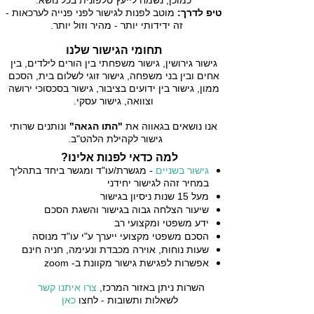
כמוכן, נשמח לייעץ טלפונית בכל נושא.
טיפ לדרך:
מוטב לפנות לגישור לפני פנייה לערכאות -
זה ידידותי יותר - מהיר וזול יותר.
תחומי הגישור שלנו
גישור גירושין, גישור משפחתי בין הורים לילדים, בין
אחים ובין בני משפחה,
גישור זוגי לשלום בית, הסכם
ממון, גישור בין ידועים בציבור, גישור בסכסוכי ירושה
וצוואה, גישור עסקי.
אנו נושאים בגאווה את
"התו הגאה"
ונותנים שרותי
גישור לקהילת הלהט"ב.
למה כדאי לפנות אלינו?
גישור בשניים
- מגשרת/עו"ד ומגשר ביחד בתהליך
במחיר זהה לגישור יחידני
מעל 15 שנות ניסיון בגישור
שיעור הצלחה גבוה בגישור והשגת הסכם
ידע משפטי ומקצועי רב
הסכם משפטי מקצועי ייערך ע"י עו"ד מנוסה
שעות נוחות, אוירה מכבדת ונעימה, חניה חינם
אפשרות לפגישת גישור מקוונת ב- zoom
השרות ניתן באזור המרכז,
צרו איתנו קשר
לשאלות ותשובות - לחצו
כאן