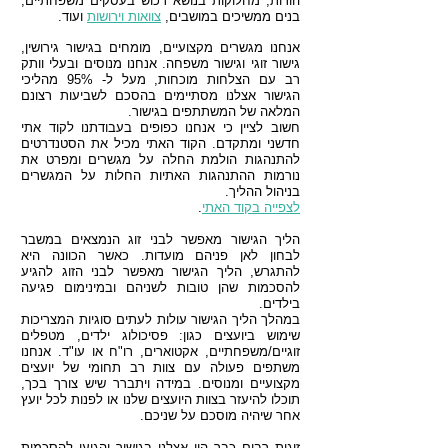
הורות, מחלוקות בנושא רכוש בעסקים משפחתיים,
בנים ממשיכים במושבים,
צוואות וירושות
ועוד.
אנחנו מגשרים מקצועיים, מומחים בגישור גירושין,
גישור זוגי וגישור משפחה. אנחנו מנוסים ובעלי וותק
רב עם הצלחות מוכחות, מעל ל- 95% מהליכי
הגישור אצלנו מסתיימים בהסכם לשביעות רצונם
המלאה של המשתתפים בגישור.
חשוב לציין כי אנחנו כפופים בעבודתנו לקוד אתי
חדשני ומתקדם. הקוד האתי מכיל את הסטנדרטים
להתנהגות הולמת החלה על מגשרים ומפרט את
נורמות ההתנהגות האתיות החלות על המגשרים
בניהול ההליך.
לצפייה בקוד האתי
.
הליך הגישור מאפשר לבני זוג הנמצאים במשבר
לבחון לאן פניהם מועדות. כאשר הכוונה היא
להתגרש, הליך הגישור מאפשר לבני הזוג להגיע
להסכמות שהן טובות לשניהם ובמינימום פגיעה
בילדים.
במהלך הליך הגישור עולות לעתים סוגיות המצריכות
שימוש ביועצים כגון: פסיכולוג ילדים, מטפלים
זוגיים/משפחתיים, אקטוארים, רו"ח או עו"ד. אנחנו
משתפים פעולה עם צוות רב תחומי של יועצים
מקצועיים ומנוסים. במידה ויתברר שיש צורך בכך,
תוכלו להיעזר בצוות היועצים שלנו או לפנות לכל יועץ
אחר שיהיה מוסכם על שניכם.
זוגות רבים כבר היו אצלנו בגישור והגיעו להסכמות