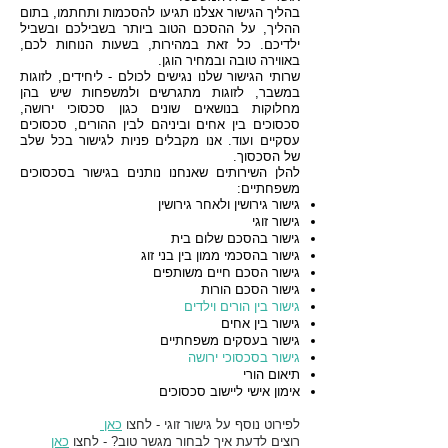
בהליך הגישור אצלנו תגיעו להסכמות ותחתמו, בתום
ההליך, על ההסכם הטוב ביותר בשבילכם ובשביל
ילדיכם. כל זאת במהירות, בשעות הנוחות לכם,
באווירה טובה ובמחיר הוגן.
שרותי הגישור שלנו נגישים לכולם - ליחידים, לזוגות
במשבר, לזוגות מתגרשים ולמשפחות שיש בהן
מחלוקות בנושאים שונים כגון סכסוכי ירושה,
סכסוכים בין אחים וביניהם לבין ההורים, סכסוכים
עסקיים ועוד. אנו מקבלים פניות לגישור בכל שלב
של הסכסוך.
להלן השירותים שאנחנו נותנים בגישור בסכסוכים
משפחתיים:
גישור גירושין ולאחר גירושין
גישור זוגי
גישור בהסכם שלום בית
גישור בהסכמי ממון בין בני זוג
גישור הסכם חיים משותפים
גישור הסכם הורות
גישור בין הורים וילדים
גישור בין אחים
גישור בעסקים משפחתיים
גישור בסכסוכי ירושה
תיאום הורי
אימון אישי ליישוב סכסוכים
לפירוט נוסף על גישור זוגי - לחצו
כאן
רוצים לדעת איך לבחור מגשר טוב? - לחצו
כאן