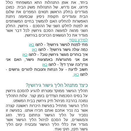
ביחד, את אופן התנהלות התא המשפחתי כולל
פירוט, אם נדרש, של התנהלות משק הבית. כמוכן
מגדירים בחלק הראשון תנאים המפרים את שלום
הבית ומגדירים תקופת ניסיון שבסיומה ניתנת
האפשרות להחליט האם להמשיך בחיים המשותפים
או לפנות לחלקו השני של ההסכם - גירושין. החלק
השני מהווה למעשה הסכם גירושין לכל דבר אשר
מגדיר את כל הנושאים הכרוכים בגירושין.
למידע נוסף
מתי לפנות לגישור גירושין? - לחצו
כאן
כמה עולה גישור גירושין? - לחצו
כאן
איך בוחרים מגשר גירושין טוב? - לחצו
כאן
אם אני מתגרש/ת באמצעות גישור, האם אני
צריך/כה עורך דין? - לחצו
כאן
חשוב לדעת - על הנחות והטבות להורים גרושים -
לחצו
כאן
כיצד מתנהל הליך גישור גירושין?
תהליך הגישור ממוקד ומטרתו להגיע להסכם גירושין
על בסיס הסכמות הצדדים בזמן קצר.
עלות התהליך
נמוכה בהרבה מניהול תיק גירושין בבית המשפט.
הליך הגישור מתחיל בפגישת היכרות ראשונה קצרה
אשר בה נכיר אתכם ואתם תכירו אותנו. בפגישה זו
נסביר על הליך הגישור ונחתום ביחד, הזוג
והמגשרים, על הסכם לניהול הליך הגישור אשר
מגדיר את כללי הליך הגישור ומבטיח קיום הליך
גישור תקין, חוקי ואתי.