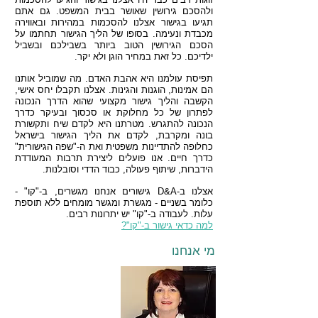
ולהסכם גירושין שאושר בבית המשפט. גם אתם
תגיעו בגישור אצלנו להסכמות במהירות ובאווירה
מכבדת ונעימה. בסופו של הליך הגישור תחתמו על
הסכם הגירושין הטוב ביותר בשבילכם ובשביל
ילדיכם. כל זאת במחיר הוגן ולא יקר.
תפיסת עולמנו היא אהבת האדם. מה שמוביל אותנו
הם אמינות, הוגנות והגינות. אצלנו תקבלו יחס אישי,
הקשבה והליך גישור מקצועי שהוא הדרך הנכונה
לפתרון של כל מחלוקת או סכסוך ובעיקר כדרך
הנכונה להתגרש. מטרתנו היא לקדם שיח ותקשורת
בונה ומקרבת, לקדם את הליך הגישור בישראל
כחלופה להתדיינות משפטית ואת ה-"שפה הגישורית"
כדרך חיים. אנו פועלים ליצירת תרבות המעודדת
הידברות, שיתוף פעולה, כבוד הדדי וסובלנות.
אצלנו ב-D&A גישורים אנחנו מגשרים, ב-"קו" -
כלומר בשניים - מגשרת ומגשר מומחים ללא תוספת
עלות. לעבודה ב-"קו" יש יתרונות רבים.
למה כדאי גישור ב-"קו"?
מי אנחנו