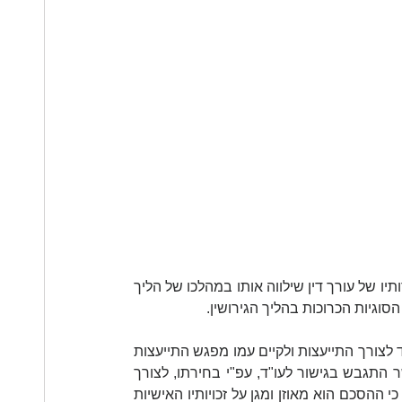
אין דרישה חוקית ואין גם כל צורך בכך שאחד הצדדים ישכור את שירותיו של עורך דין שילווה אותו במהלכו של הליך 
הסוגיות הכרוכות בהליך הגירושין.
עם זאת, מגשרים רבים ממליצים לצדדים לשכור את שירותיו של עו"ד לצורך התייעצות ולקיים עמו מפגש התייעצות 
בתום הליך הגישור. במקרה זה, כל צד ייקח את הסכם הגירושין אשר התגבש בגישור לעו"ד, עפ"י בחירתו, לצורך 
בדיקת ההסכם לפני החתימה. צעד זה יכול לסייע לאותו צד להבטיח כי ההסכם הוא מאוזן ומגן על זכויותיו האישיות 