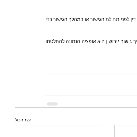
אמנם אין בכך חובה, אך ישנם כאלה שבוחרים גם להתייעץ עם עורך דין לפני תחילת הגישור או במהלך הגישור כדי 
מה שחשוב לדעת ולהבין הוא שההחלטה לשכור עורך דין לייעוץ בהליך גישור גירושין היא אופציה הנתונה להחלטתו 
הצג הכול