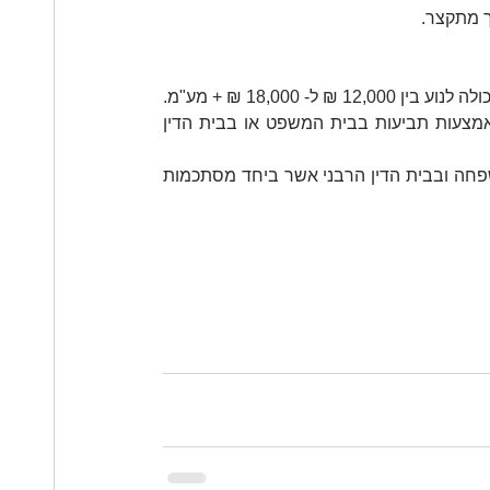
ך מתקצר.
עלות הליך הגישור הכולל גם את עלות הסכם הגירושין לשני בני הזוג יכולה לנוע בין 12,000 ₪ ל- 18,000 ₪ + מע"מ. 
עלות זו נמוכה בהרבה בהשוואה לעלות של ניהול הליך הגירושין באמצעות תביעות בבית המשפט או בבית הדין 
בנוסף יש להביא בחשבון עלות של אגרות בבית המשפט לענייני משפחה ובבית הדין הרבני אשר ביחד מסתכמות 