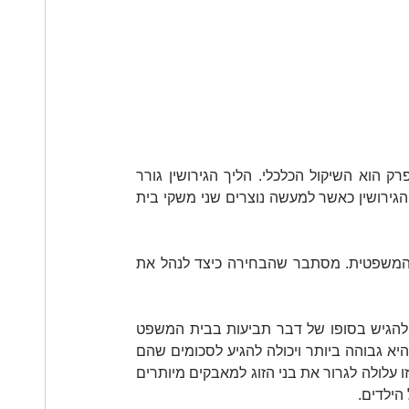
כאשר זוג חושב על פרידה בגירושין אחד השיקולים שעולים על הפרק הוא השיקול הכלכלי. הליך הגירושין גורר 
אחריו הוצאות רבות הן לתשלום על ההליך עצמו והן למימון תוצאות הגירושין כאשר למעשה נוצרים שני משקי בית 
במאמר זה נעסוק בעלות הליך גישור גירושין לעומת האלטרנטיבה המשפטית. מסתבר שהבחירה כיצד לנהל את 
זוגות רבים בוחרים לפנות לעורכי דין שייצגו אותם בהליך הגירושין ולהגיש בסופו של דבר תביעות בבית המשפט 
לענייני משפחה או בבית הדין הרבני. העלות הנובעת מהליכים אלה היא גבוהה ביותר ויכולה להגיע לסכומים שהם 
מעל ל- 200,000 ₪ לשני בני הזוג ביחד. בנוסף לעלות הגבוהה, דרך זו עלולה לגרור את בני הזוג למאבקים מיותרים 
הילדים.