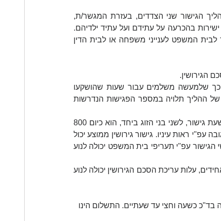
הדרך הטובה יותר והמומלצת היא לבחור בהליך גישור גירושין. בהליך הגישור שני הצדדים, בעזרת המגשר/ת, 
מנהלים דיון על תנאי הגירושין כאשר למעשה שני בני הזוג מעורבים ישירות בהכרעה על עתידם ועל עתיד ילדיהם. 
בתום הגישור עורכים הסכם גירושין מוסכם על שניהם אשר מועבר לבית המשפט לענייני משפחה או לבית הדין 
 הגירושין.  
שכר הטרחה עבור פגישות הגישור מחושב בדרך כלל עפ"י שעה כך שלמעשה משלמים עבור שעות שהושקעו 
בפועל ע"י המגשר בפגישות ובשיחות עם בני הזוג. העלות הסופית של ההליך תלויה במספר הפגישות הנדרשות 
תעריף שעת גישור משתנה ממגשר למגשר. תעריף בתי המשפט לשעת גישור, לשני בני הזוג ביחד, הוא כיום 800 
₪ + מע"מ לשעה. בשוק הפרטי, כל מגשר קובע את התעריף שהוא גובה עפ"י ראות עיניו. גישור גירושין ממוצע יכול 
לארוך בין 3 ל- 5 מפגשי גישור בני שעתיים. מכאן שהעלות של מפגשי הגישור עפ"י תעריפי בית המשפט יכולה לנוע 
בתום הליך הגישור יש לערוך הסכם גירושין. גם כאן המחירים אינם אחידים, עלות עריכת הסכם הגירושין יכולה לנוע 
 3 - 5 פגישות ומשך כל פגישה בד"כ כשעה וחצי עד שעתיים. התשלום הינו 