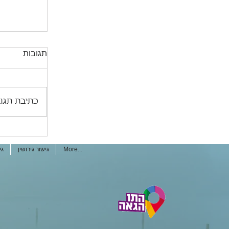
תגובות
כתיבת תגוב
התמודדות 
בגיל מבו
More...
גישור גירושין
גי