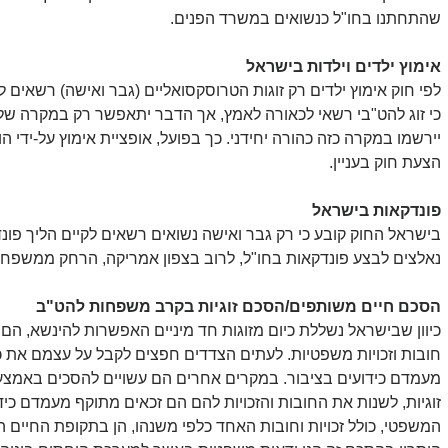
שהתחתנו בחו"ל כנשואים במשרד הפנים. 
אימוץ ילדים וילדות בישראל
כי זוג להט"בי רשאי לכאורה לאמץ, אך הדבר יתאפשר רק במקרה שלא י
יירשמו במקרה כזה כהורה יחידני. כך בפועל, אופציית אימוץ על-ידי ה
הצעת חוק בעניין.
פונדקאות בישראל
בישראל החוק קובע כי רק גבר ואישה נשואים רשאים לקיים הליך פונד
נאלצים לבצע פונדקאות בחו"ל, לרוב בצפון אמריקה, הרחק ממשפחות
הסכם חיים משותפים/הסכם זוגיות בקרב משפחות להט"ב
כיוון שבישראל נשללת כיום מזוגות חד מיניים האפשרות להינשא, הם 
חובות וזכויות משפטיות. לעתים הצדדים חפצים לקבל על עצמם את כל
מעמדם כידועים בציבור. במקרים אחרים הם עשויים להסכים באמצע
זוגיות, לשנות את החובות והזכויות להם הם זכאים מתוקף מעמדם כי
המשפטי, כולל זכויות וחובות האחד כלפי משנהו, הן בתקופת החיים 