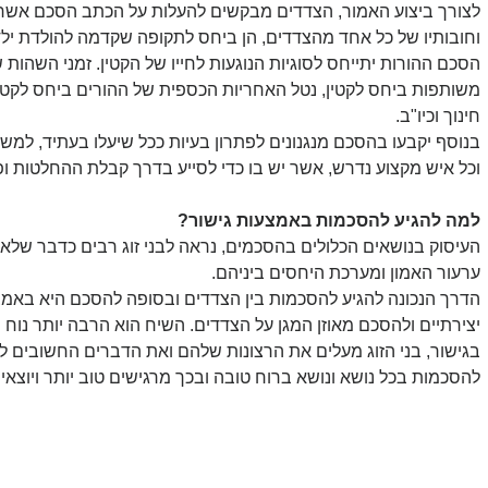
לצורך ביצוע האמור, הצדדים מבקשים להעלות על הכתב הסכם אשר יסד
וחובותיו של כל אחד מהצדדים, הן ביחס לתקופה שקדמה להולדת יל
הסכם ההורות יתייחס לסוגיות הנוגעות לחייו של הקטין. זמני השהות
משותפות ביחס לקטין, נטל האחריות הכספית של ההורים ביחס לקטין 
חינוך וכיו"ב.
בנוסף יקבעו בהסכם מנגנונים לפתרון בעיות ככל שיעלו בעתיד, למש
וכל איש מקצוע נדרש, אשר יש בו כדי לסייע בדרך קבלת ההחלטות ופ
למה להגיע להסכמות באמצעות גישור?
העיסוק בנושאים הכלולים בהסכמים, נראה לבני זוג רבים כדבר שלא נ
ערעור האמון ומערכת היחסים ביניהם. 
הדרך הנכונה להגיע להסכמות בין הצדדים ובסופה להסכם היא באמצע
יצירתיים ולהסכם מאוזן המגן על הצדדים. השיח הוא הרבה יותר נוח ו
בגישור, בני הזוג מעלים את הרצונות שלהם ואת הדברים החשובים 
להסכמות בכל נושא ונושא ברוח טובה ובכך מרגישים טוב יותר ויוצאי