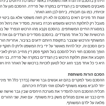
היתרון בהסכם זה הנו ודאות משפטית באשר למערכת היחסים ביניהם 
מאבקים משפטיים בין הצדדים במקרה של פרידה. ההסכם מגן על האינ
זכויותיו, כמו גם חובותיו, ביחס לבן הזוג האחר.
זוגות חד מיניים רואים בהסכם זה לא רק חוזה משפטי אלא גם ביטוי ל
מוגבל רק לחלוקת הרכוש ומשמש הכרה בזוגיות, מסדיר את ניהול הקש
במסגרת החיים המשותפים. בהסכם נקבע מהו הרכוש הנפרד של בני הז
הרכושיות של כל אחד מהצדדים. בהסכם מסדירים הצדדים גם את דרך
המשותף והרכוש שנצבר בתקופת היותם ידועים בציבור, אחריות הורית 
כיום הסכם זה, יכול להיות מאושר על ידי בית המשפט וליתן לו תוקף ש
הופך מהסכם חוזי רגיל להסכם בעל תוקף פסק דין מחייב הניתן לאכ
הקובע את אופן חלוקת הרכוש בין הצדדים במקרה של פרידה, בני הז
היא כי כל אחד מבני הזוג יכול לטעון לזכויות ברכושו של האחר היה ויוכ
הסכם הורות משותפת
ההסכם נועד למקרים בהם זוג אנשים גבר ואישה (בדרך כלל חד מיניים
יחד להביא צאצא משותף לעולם וזוהי תכלית היכרותם.
תכלית ההסכם הינה להסדיר את מערכת היחסים שבין גבר ואישה שהם 
חיים כבני זוג ואינם מנהלים משק בית משותף.  עם זאת, שני ההורים הב
מלאה על ילדם המשותף.