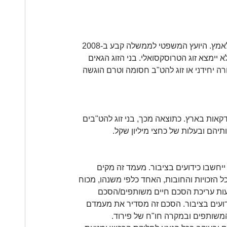
לפי חוק אימוץ ילדים רק זוגות הטרוסקסואליים (גבר ואישה) רשאים לאמץ. היועץ המשפטי לממשלה קבע ב-2008 
ימצא זוג הטרוסקסואלי. בני הזוג הגאים 
ורה יחידני או זוג להט"ב חסומה וטרם הוגשה 
קאות בארץ. כתוצאה מכך, בני זוג להט"בים 
יהם ובעלות של כחצי מיליון שקל.
ייחשבו כידועים בציבור. מעמד זה מקים 
 הזכויות והחובות, האחד כלפי משנהו, מכוח 
ות עריכת הסכם חיים משותפים/הסכם 
דועים בציבור. הסכם זה מסדיר את מעמדם 
המשותפים ובמקרה חו"ח של פירוד.