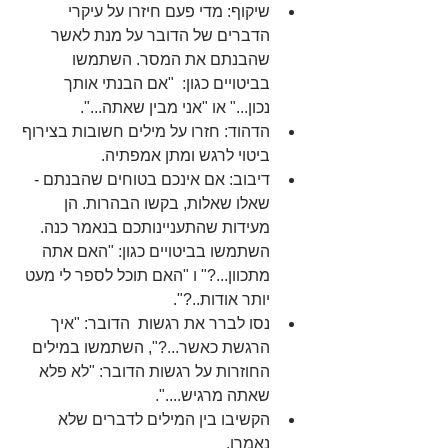
שיקוף: מדי פעם חיזרו על עיקרי 
הדברים של הדובר על מנת לאשר 
שהבנתם את המסר. השתמשו 
בביטויים כגון:  "אם הבנתי אותך 
נכון..." או "אני מבין שאתה...".  
הדהוד: חזרו על מילים חשובות בצירוף 
ביטוי לרגש ומתן אמפתיה.  
דיבוב: אם אינכם בטוחים שהבנתם - 
שאלו שאלות, בקשו הבהרות. הן 
מעידות שהתעניינותכם בנאמר כנה. 
השתמשו בביטויים כגון: "האם אתה 
מתכוון...?" ו "האם תוכל לספר לי מעט 
יותר אודות..?".  
נסו לברר את רגשות  הדובר: "איך 
הרגשת כאשר...?", השתמשו במילים 
החוזרות על רגשות הדובר: "לא פלא 
שאתה מרגיש....".  
הקשיבו בין המילים לדברים שלא 
נאמרו.  