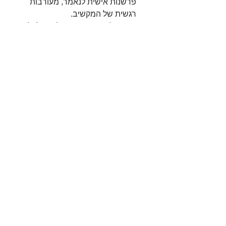
פרשנות אישית לנאמר, מעורבות 
רגשית של המקשיב.  
הצורך לתת עצות: רצון לסייע לזולת, 
הרצון להיות ה"חכם בעל הפתרון". 
לכל אדם יש שתי אוזניים ופה אחד 
השתמשו בהם בהתאם ליחס זה
הצג הכול
פוסטים אחרונים