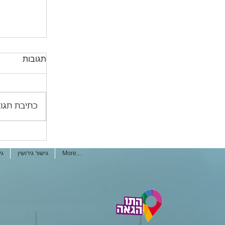
תגובות
כתיבת תגוב
התמודדות 
בגיל מבו
More...
גישור גירושין
גי