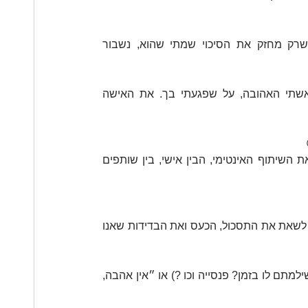
הפרדוקס הוא, שההימנעות, גורמת לנו ״ללכת על ביצים״ מה שרק מחזק את הסיכוי שמתי שהוא, נשבור 
מזכיר לי שלפני כמה ימים קראתי פוסט בפייסבוק ״....סליחה לאשתי האהובה, על שפגעתי בך. את האישה 
דווקא השיתוף הפומבי הפך טבעי וקל, שזה נפלא, אך לא מחליף את השיתוף האינטימי, הבין אישי, בין שותפים 
הנתק שנוצר מביא אותנו, בשלב כלשהו, לנקודה בה איננו יכולים עוד לשאת את התסכול, הכעס ואת הבדידות שאנו 
הסיפור שנספר לעצמנו סיפור יהיה : ״הקשר לא עובד״ (בטוחים ששילמתם לו בזמן? פנסייה וכו ?) או ״אין אהבה, 