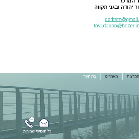
ר המרכז
 יהודה ובגני תקווה
doritetz@gmail
tovi.danon@bezeqin
מלצות
מאמרים
צרו קשר
כל הזכויות שמורות