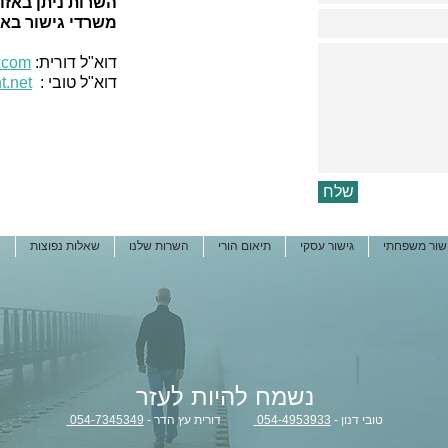
השרות ניתן באזו
משרדי גישור באור
דוא"ל דורית:
.com
דוא"ל טובי :
t.net
שלח
שור משפחתי
גישור עסקי
תיאום הורי
השרות שלנו
שאלות נפוצות
ה
נשמח להיות לעזר
טובי דנון -
054-4953933
דורית עץ הדר -
054-7345349