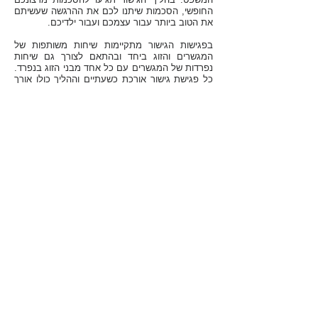
החופשי, הסכמות שיתנו לכם את ההרגשה שעשיתם
את הטוב ביותר עבור עצמכם ועבור ילדיכם.
בפגישות הגישור מתקיימות שיחות משותפות של
המגשרים והזוג ביחד ובהתאם לצורך גם שיחות
נפרדות של המגשרים עם כל אחד מבני הזוג בנפרד.
כל פגישת גישור אורכת כשעתיים וההליך כולו אורך
מספר פגישות (בדרך כלל 3 - 5 פגישות) אשר
במהלכן מתגבש הסכם הגירושין שלכם. בתום
הגישור נערוך עבורכם את הסכם הגירושין ואתם
תחתמו על ההסכם ותתבקשו להגיש אותו לאישור
בית המשפט לענייני משפחה או לאישור בית הדין
הרבני אשר ייתן לו תוקף של פסק דין. לאחר מכן
יהיה עליכם לפנות לבית הדין הרבני ולעבור שם את
הטקס הדתי לקבלת גט.
למידע נוסף
נשמח להיות לעזר
טובי דנון -
054-4953933
דורית עץ הדר -
054-
7345349