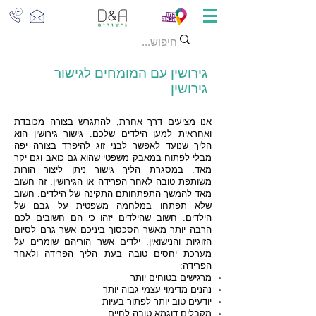
גירושין עם המומחים לגישור
גירושין
אנו מציעים דרך אחרת, להתגרש בצורה מכובדת
ואחראית למען הילדים שלכם. גישור גירושין הוא
הליך שנועד לאפשר לבני זוג להיפרד בצורה יפה
מבלי לפתוח במאבק משפטי שהוא גם כואב וגם יקר
מאד. במסגרת הליך גישור ניתן ליצור הורות
משותפת טובה לאחר הפרידה או הגירושין. זה חשוב
מאד להמשך התפתחותם התקינה של הילדים. חשוב
שלא תפתחו במלחמה משפטית על גבם של
הילדים. חשוב שהילדים יזהו כי הם חשובים לכם
הרבה יותר מאשר הסכסוך ביניכם אשר גרם לסיום
הזוגיות והנישואין. ילדים אשר הוריהם שומרים על
מערכת יחסים טובה בעת הליך הפרידה ולאחר
הפרידה:
מרגישים בטוחים יותר
נהנים מדימוי עצמי גבוה יותר
יודעים טוב יותר לפתור בעיות
מקבלים דוגמא טובה לחיים