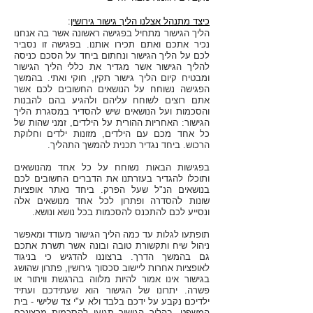
כיצד מתנהל אצלנו הליך גישור גירושין
:
הליך הגישור מתחיל בפגישה ראשונה אשר בה אנחנו
נכיר אתכם ואתם תכירו אותנו. בפגישה זו נסביר
לכם על הליך הגישור ונחתום ביחד על הסכם כניסה
להליך הגישור אשר מגדיר את כללי הליך הגישור
ומבטיח קיום הליך גישור תקין, חוקי ואתי. בהמשך
הפגישה נשוחח על הנושאים החשובים לכם אשר
אתם רוצים לשוחח עליהם ולהגיע בהם להבנות
והסכמות ועל הנושאים שיש להסדיר במסגרת הליך
הגישור: האחריות ההורית על הילדים, זמני שהות של
כל אחד מכם עם הילדים, מזונות ילדים וחלוקת
הרכוש. ביחד נגדיר תכנית להמשך התהליך.
בפגישות הבאות נשוחח על כל אחד מהנושאים
ותוכלו להגדיר בעזרתנו את הדברים החשובים לכם
בנושאים הנ"ל שעל הפרק. ביחד נאתר אופציות
שונות להסדרה ופתרון לכל אחד מנושאים אלה
ונסייע לכם להתכנס להסכמות בכל נושא ונושא.
תופתעו לגלות עד כמה הליך הגישור מעודד ומאפשר
ניהול שיח ותקשורת טובה ובונה אשר תשרת אתכם
גם בהמשך הדרך. ברצוננו להדגיש כי בניגוד
לאופציות אחרות ליישוב סכסוך גירושין, פתרון שהושג
בגישור אינו אמור להיות מלווה בהרגשת וויתור או
פשרה. יתרונו של הגישור הוא שעתידכם ועתיד
ילדיכם נקבע על ידכם בלבד ולא ע"י צד שלישי - בית
המשפט. בהליך הגישור תגיעו להסכמות מרצונכם