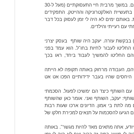
במקצועי והשכלתי אני מהנדס תעשייה וניהול ולמדתי גם מנהל עסקים. במשך מרבית חיי התעסוקתיים (מעל ל-30 
שנה) עבדתי בתפקידי ניהול בכירים בתעשיית המתכת ולאחר מכן בתעשיית האלקטרוניקה וההייטק. התפקידים 
השונים דרשו ממני תשומת לב והקפדה, אחריות ושעות עבודה רבות. באותם ימים לא היה לי זמן לעסוק בכל דבר 
 עם רעייתי והילדים. 
לפני כ-15 שנה פנה אלי בן משפחה (אקרא לו כאן יעקב – שם בדוי) בבקשת עזרה. יעקב היה שותף  בעסק יצרני 
שייצר ומכר מתנות וחפצי נוי בחנויות שונות בארץ. יעקב ומשפחתו החליטו לעבור לחיות בחו"ל. הוא עמד בפני 
השאלה מה הוא יעשה עם העסק שלו. הוא התייעץ עם השותף והם החליטו להמשיך לעבוד ביחד, ראו בכך 
וכמו שאומרים: תוכניות לחוד ומציאות לחוד. המציאות טפחה על פניהם, העבודה מרחוק באותה תקופה לא הייתה 
פשוטה ואט אט הם הגיעו למסקנה שלא ניתן להמשיך כך. בנוסף, היחסים שהיו בעבר ידידותיים הפכו אט אט 
יעקב פנה אלי ושאל אם אסכים בביקורו הקרוב בארץ לסייע לו לדון עם השותף כיצד הם ימשיכו לפעול. הסכמתי 
להיפגש אתם באחד מסופי השבוע ולנסות לעזור. התכנסנו לדיון משותף: יעקב, השותף ואני. אומר כאן שהשותף 
שלא היה לי אתו קשר כלשהו, פרט לקשר דרך יעקב, החליט משום מה לתת בי אמון. הדיונים ארכו שעות רבות 
שבמהלכן הם העלו אופציות שונות. לאחר כ-10 שעות יצא עשן לבן, הם הגיעו להסכמות על תנאים למכירת חלקו של 
מאוחר יותר, לאחר שחתמו על הסכם שערכנו, אמר לי יעקב: "אתה יודע, אתה מתאים מאד להיות מגשר". באותה 