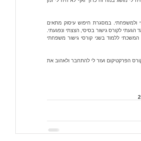
עת לא ידעתי מהו גישור, שמעתי על כאלה שעוסקים בכך אך לא היה לי מושג במה זה כרוך ואף לא היה לי זמן 
לאחר כשנה החלטתי לעזוב את עבודתי על מנת לפנות זמן לעצמי ולמשפחתי. במסגרת חיפוש עיסוק מתאים 
נזכרתי בדבריו של יעקב והחלטתי לבדוק את תחום הגישור. מהר מאד הגעתי לקורס גישור בסיסי, הצצתי ונפגעתי. 
תמיד אהבתי לעבוד עם אנשים והעיסוק ביישוב סכסוכים קסם לי. המשכתי ללמוד בשני קורסי גישור משפחתי 
 שהיה המורה שלי בקורס הפרקטיקום ועזר לי להתחבר ולאהוב את 