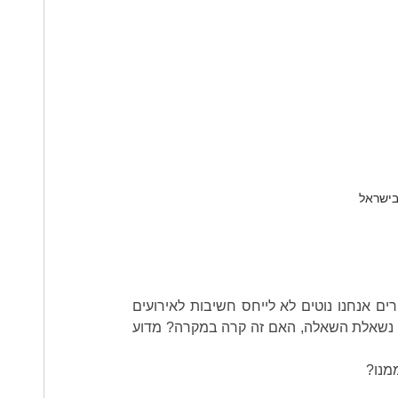
בישראל
אירועים שונים קרו במהלך חיי וקורים גם בחיי כולנו. במרבית המקרים אנחנו נוטים לא לייחס חשיבות לאירועים 
אלה וממשיכים הלאה, עד שקורה אירוע אשר משנה מהלך חיים. ואז נשאלת השאלה, האם זה קרה במקרה? מדוע 
מנו?